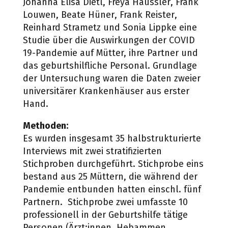
Johanna Elisa Dietl
, Freya Häussler
, Frank
Louwen
,
Beate Hüner
, Frank Reister
,
Reinhard Strametz
u
nd Sonia Lippke eine
Studie über die
Auswirkungen der COVID
19-Pandemie auf Mütter, ihre Partner und
das geburtshilfliche Personal. Grundlage
der Untersuchung waren die Daten zweier
universitärer Krankenhäuser aus erster
Hand.
Methoden:
Es wurden insgesamt 35 halbstrukturierte
Interviews mit zwei stratifizierten
Stichproben durchgeführt. Stichprobe eins
bestand aus 25 Müttern, die während der
Pandemie entbunden hatten einschl. fünf
Partnern. Stichprobe zwei umfasste 10
professionell in der Geburtshilfe tätige
Personen (Ärzt:innen, Hebammen,