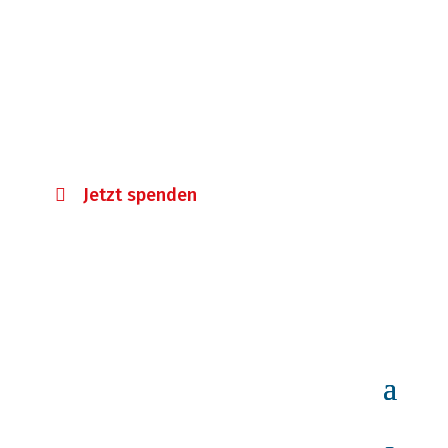
Ihre Spende hilft!
Mit Ihrer Spende unterstützen Sie eine
Vielzahl von Projekten, die die
Patientensicherheit in Deutschland
fördern.
Jetzt spenden