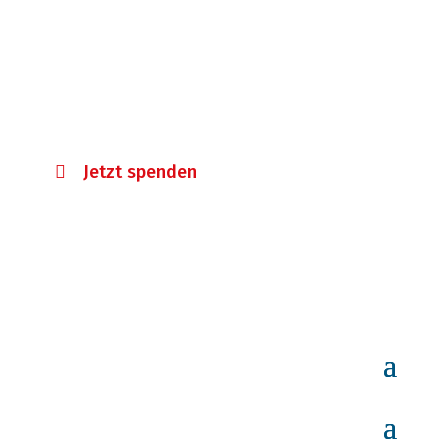
Ihre Spende hilft!
Mit Ihrer Spende unterstützen Sie eine
Vielzahl von Projekten, die die
Patientensicherheit in Deutschland
fördern.
Jetzt spenden