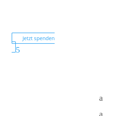
Ihre Spende hilft!
Mit Ihrer Spende unterstützen Sie eine Vielzahl von
Projekten, die die Patientensicherheit in Deutschland
fördern.
Jetzt spenden